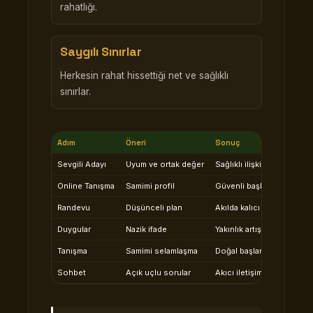
rahatlığı.
Saygılı Sınırlar
Herkesin rahat hissettiği net ve sağlıklı
sınırlar.
Adım
Öneri
Sonuç
Sevgili Adayı
Uyum ve ortak değer
Sağlıklı ilişki
Online Tanışma
Samimi profil
Güvenli başlangıç
Randevu
Düşünceli plan
Akılda kalıcı an
Duygular
Nazik ifade
Yakınlık artışı
Tanışma
Samimi selamlaşma
Doğal başlangıç
Sohbet
Açık uçlu sorular
Akıcı iletişim